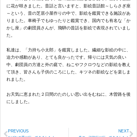
に花が咲きました。昔話と言いますと、影絵昔話館～しらさぎ座
～という、昔の芝居小屋作りの中で、影絵を鑑賞できる施設があ
りました。車椅子でもゆったりと鑑賞でき、国内でも有名な「か
かし座」の劇団員さんが、飛騨の昔話を影絵で表現されていまし
た。
私達は、「力持ち小太郎」を鑑賞しました。繊細な影絵の中に、
迫力や感動があり、とても良かったです。帰りには天気の良い
中、劇団員の方達と外の庭で、ねこやフクロウなどの影絵を教え
て頂き、皆さんも子供のころにした、キツネの影絵などを楽しま
れました。
お天気に恵まれた２日間のたのしい思い出をむねに、木曽路を後
にしました。
PREVIOUS
NEXT