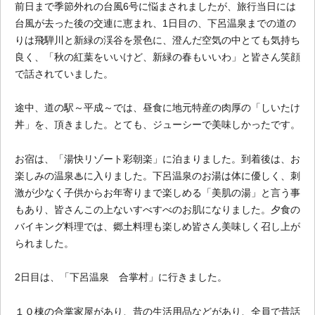
前日まで季節外れの台風6号に悩まされましたが、旅行当日には
台風が去った後の交連に恵まれ、1日目の、下呂温泉までの道の
りは飛騨川と新緑の渓谷を景色に、澄んだ空気の中とても気持ち
良く、「秋の紅葉をいいけど、新緑の春もいいわ」と皆さん笑顔
で話されていました。
途中、道の駅～平成～では、昼食に地元特産の肉厚の「しいたけ
丼」を、頂きました。とても、ジューシーで美味しかったです。
お宿は、「湯快リゾート彩朝楽」に泊まりました。到着後は、お
楽しみの温泉♨に入りました。下呂温泉のお湯は体に優しく、刺
激が少なく子供からお年寄りまで楽しめる「美肌の湯」と言う事
もあり、皆さんこの上ないすべすべのお肌になりました。夕食の
バイキング料理では、郷土料理も楽しめ皆さん美味しく召し上が
られました。
2日目は、「下呂温泉 合掌村」に行きました。
１０棟の合掌家屋があり、昔の生活用品などがあり、全員で昔話