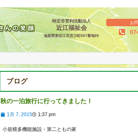
特定非営利活動法人
お
近江福祉会
07
滋賀県東近江市宮川町667番地89
ブログ
秋の一泊旅行に行ってきました！
1月 7, 2015
1:37 pm
小規模多機能施設・第二ともの家