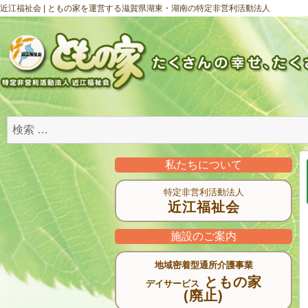
近江福祉会 | ともの家を運営する滋賀県湖東・湖南の特定非営利活動法人
私たちについて
特定非営利活動法人
近江福祉会
施設のご案内
地域密着型通所介護事業
ともの家
デイサービス
(廃止)