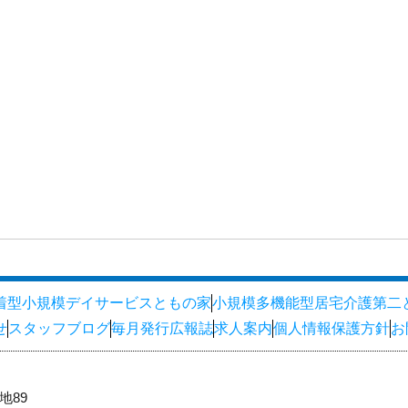
着型小規模デイサービスともの家
小規模多機能型居宅介護第二
せ
スタッフブログ
毎月発行広報誌
求人案内
個人情報保護方針
お
地89