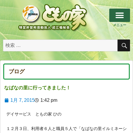
メニュー
トップページ
私たちについて
施設のご案内
その他のご案内
お問い合わせ
ブログ
なばなの里に行ってきました！
1月 7, 2015
1:42 pm
デイサービス ともの家 ひの
１２月３日、利用者６人と職員５人で「なばなの里イルミネーシ