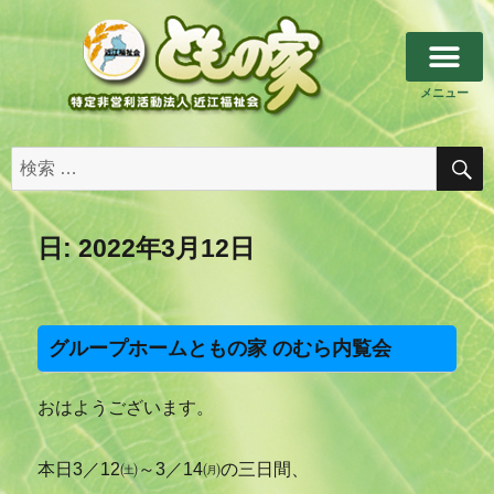
メニュー
日:
2022年3月12日
グループホームともの家 のむら内覧会
おはようございます。
本日3／12㈯～3／14㈪の三日間、