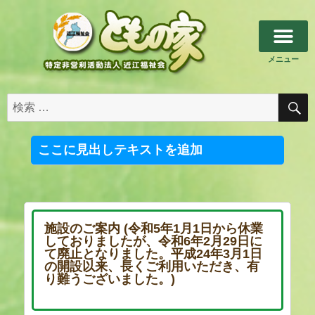
メニュー
トップページ
私たちについて
施設のご案内
その他のご案内
お問い合わせ
ここに見出しテキストを追加
施設のご案内 (令和5年1月1日から休業
しておりましたが、令和6年2月29日に
て廃止となりました。平成24年3月1日
の開設以来、長くご利用いただき、有
り難うございました。)