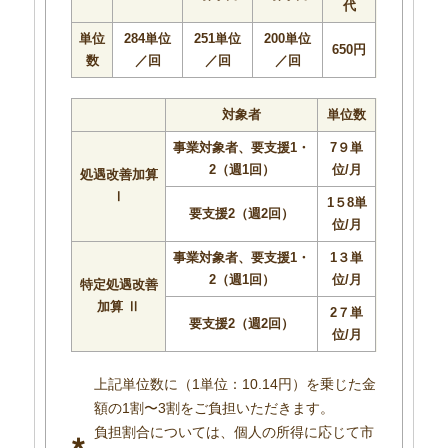
代
単位
284単位
251単位
200単位
650円
数
／回
／回
／回
対象者
単位数
事業対象者、要支援1・
7９単
2（週1回）
位/月
処遇改善加算
Ⅰ
1５8単
要支援2（週2回）
位/月
事業対象者、要支援1・
1３単
2（週1回）
位/月
特定処遇改善
加算 Ⅱ
2７単
要支援2（週2回）
位/月
上記単位数に（1単位：10.14円）を乗じた金
額の1割〜3割をご負担いただきます。
負担割合については、個人の所得に応じて市