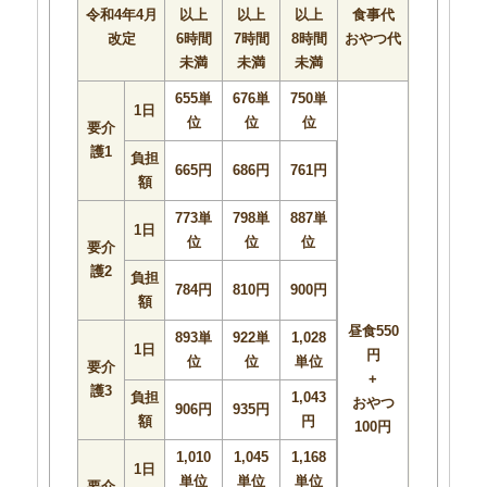
令和4年4月
以上
以上
以上
食事代
改定
6時間
7時間
8時間
おやつ代
未満
未満
未満
655単
676単
750単
1日
位
位
位
要介
護1
負担
665円
686円
761円
額
773単
798単
887単
1日
位
位
位
要介
護2
負担
784円
810円
900円
額
昼食550
893単
922単
1,028
1日
円
位
位
単位
要介
+
護3
負担
1,043
おやつ
906円
935円
額
円
100円
1,010
1,045
1,168
1日
単位
単位
単位
要介