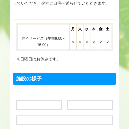
していただき、夕方ご自宅へ送らせていただきます。
月
火
水
木
金
土
デイサービス（午前9:00～
○
○
○
○
○
○
16:00）
※日曜日はお休みです。
施設の様子