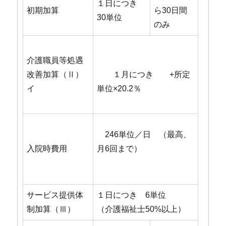
１日につき
初期加算
ら30日間
30単位
のみ
介護職員等処遇
改善加算（Ⅱ）
１月につき +所定
イ
単位×20.2％
246単位／日 （最高、
入院時費用
月6回まで）
サービス提供体
１日につき 6単位
制加算（Ⅲ）
（介護福祉士50%以上）