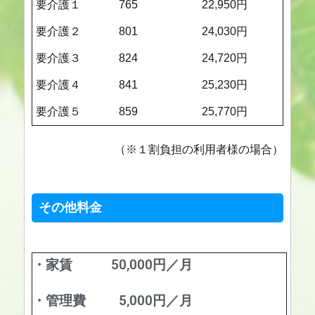
要介護１
765
22,950円
要介護２
801
24,030円
要介護３
824
24,720円
要介護４
841
25,230円
要介護５
859
25,770円
（※１割負担の利用者様の場合）
その他料金
・家賃
50,000円／月
・管理費
5,000円／月