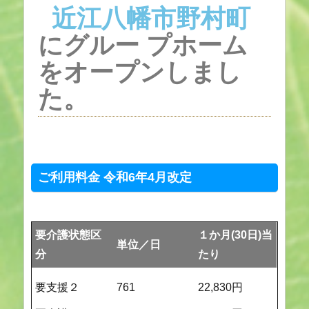
近
江
八
幡
市
野
村
町
にグルー
プホーム
をオープンしまし
た。
ご利用料金 令和6年4月改定
要介護状態区
１か月(30日)当
単位／日
分
たり
要支援２
761
22,830円