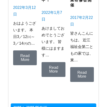
中！
業研修会開
催
2022年3月12
2022年1月7
日
2017年2月22
日
おはようござ
日
あけましてお
います。 本
皆さんこんに
めでとうござ
日3／12㈯～
ちは。 近江
います。 皆
3／14㈪の…
福祉会第二と
様にはますま
もの家では、
す…
Read
More
東…
Read
More
Read
More